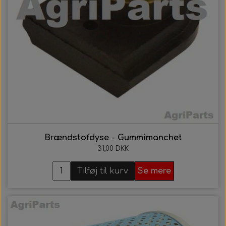
21. AgriColour - IH / Case Serien
22. AgriColour - Kverneland
Brændstofdyse - Gummimanchet
31,00 DKK
Tilføj til kurv
Se mere