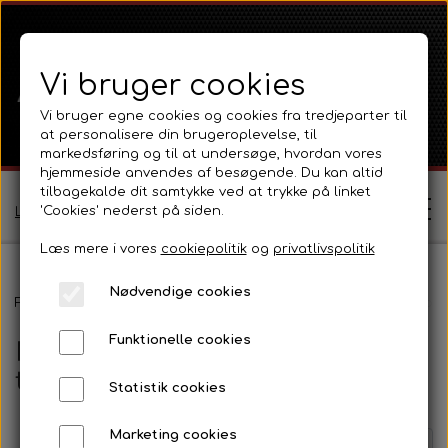
Vi bruger cookies
Vi bruger egne cookies og cookies fra tredjeparter til
at personalisere din brugeroplevelse, til
markedsføring og til at undersøge, hvordan vores
hjemmeside anvendes af besøgende. Du kan altid
tilbagekalde dit samtykke ved at trykke på linket
'Cookies' nederst på siden.
Log ind / Opret profil
Læs mere i vores
cookiepolitik
og
privatlivspolitik
Nødvendige cookies
Shop
Forside
Fordson
Fordson Major / Power Major / Super Major
Funktionelle cookies
Motordele 4 Cyl. Diesel og
Ferguson
Om
tilbehør
Statistik cookies
Ferguson TE20 Serie
Massey Ferguson
Kontakt
Marketing cookies
Side 1 / 2
Forrige side
Næste side