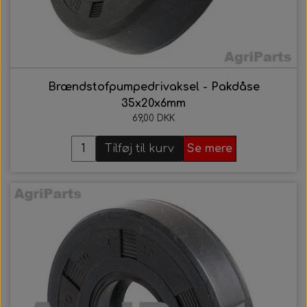
Brændstofpumpedrivaksel - Pakdåse
35x20x6mm
69,00 DKK
Tilføj til kurv
Se mere