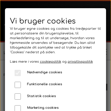
Vi bruger cookies
Vi bruger egne cookies og cookies fra tredjeparter til
at personalisere din brugeroplevelse, til
markedsføring og til at undersøge, hvordan vores
hjemmeside anvendes af besøgende. Du kan altid
tilbagekalde dit samtykke ved at trykke på linket
'Cookies' nederst på siden.
Log ind / Opret profil
Læs mere i vores
cookiepolitik
og
privatlivspolitik
Nødvendige cookies
Shop
Forside
Ferguson
Ferguson TE20 Serie
Motor 80 - 85mm Ben
Funktionelle cookies
Ferguson
UDSOLGT
Om
Statistik cookies
Ferguson TE20 Serie
Massey Ferguson
Kontakt
Marketing cookies