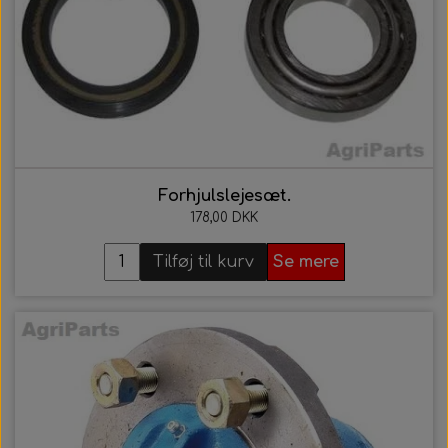
21. AgriColour - IH / Case Serien
22. AgriColour - Kverneland
Forhjulslejesæt.
178,00 DKK
Tilføj til kurv
Se mere