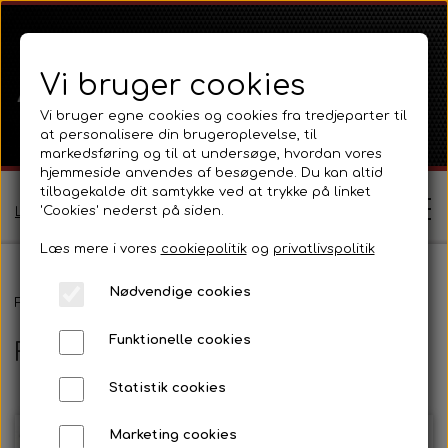
Vi bruger cookies
Vi bruger egne cookies og cookies fra tredjeparter til
at personalisere din brugeroplevelse, til
markedsføring og til at undersøge, hvordan vores
hjemmeside anvendes af besøgende. Du kan altid
tilbagekalde dit samtykke ved at trykke på linket
'Cookies' nederst på siden.
Log ind / Opret profil
Læs mere i vores
cookiepolitik
og
privatlivspolitik
Nødvendige cookies
Shop
Forside
Ford
Ford 10 Serien
8210
Fortøj og styretøj
Funktionelle cookies
Fortøj og styretøj
Ferguson
Om
Statistik cookies
Ferguson TE20 Serie
Massey Ferguson
Kontakt
Marketing cookies