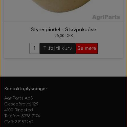
Styrespindel - Støvpakdåse
25,00 DKK
Tilføj til kurv
Se mere
Kontaktoplysninger
AgriParts ApS
Giesegårdvej 129
4100 Ringsted
Telefon: 5376 7174
CVR: 39182262