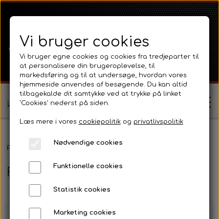
Vi bruger cookies
Vi bruger egne cookies og cookies fra tredjeparter til
at personalisere din brugeroplevelse, til
markedsføring og til at undersøge, hvordan vores
hjemmeside anvendes af besøgende. Du kan altid
tilbagekalde dit samtykke ved at trykke på linket
'Cookies' nederst på siden.
Log ind / Opret profil
Læs mere i vores
cookiepolitik
og
privatlivspolitik
Nødvendige cookies
Shop
Forside
Ferguson
Ferguson TE20 Serie
Funktionelle cookies
Ferguson TE20 Serie
Ferguson
Om
Statistik cookies
Ferguson TE20 Serie
Massey Ferguson
Kontakt
Marketing cookies