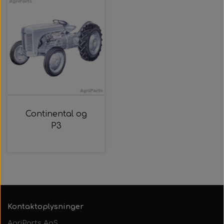
21. AgriColour - IH / Case Serien
22. AgriColour - Kverneland
Continental og
P3
Kontaktoplysninger
AgriParts ApS