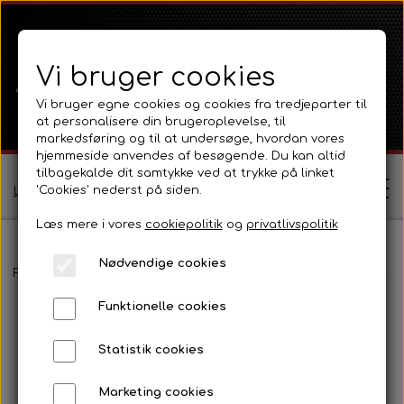
Vi bruger cookies
Vi bruger egne cookies og cookies fra tredjeparter til
at personalisere din brugeroplevelse, til
markedsføring og til at undersøge, hvordan vores
hjemmeside anvendes af besøgende. Du kan altid
tilbagekalde dit samtykke ved at trykke på linket
'Cookies' nederst på siden.
Log ind / Opret profil
Læs mere i vores
cookiepolitik
og
privatlivspolitik
Nødvendige cookies
Shop
Forside
Fordson
Fordson Major / Power Major / Super Major
Funktionelle cookies
Ferguson
Om
Statistik cookies
Ferguson TE20 Serie
Massey Ferguson
Kontakt
Marketing cookies