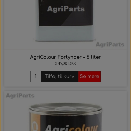
21. AgriColour - IH / Case Serien
22. AgriColour - Kverneland
AgriColour Fortynder - 5 liter
349,00 DKK
Tilføj til kurv
Se mere