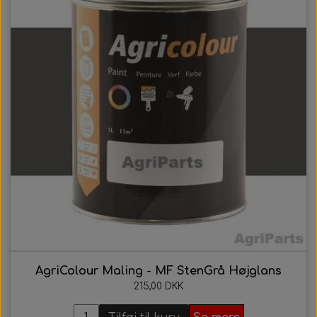
AgriColour Maling - MF StenGrå Højglans
215,00 DKK