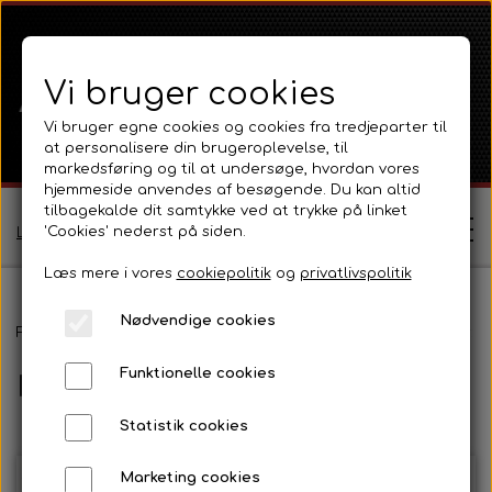
Vi bruger cookies
Vi bruger egne cookies og cookies fra tredjeparter til
at personalisere din brugeroplevelse, til
markedsføring og til at undersøge, hvordan vores
hjemmeside anvendes af besøgende. Du kan altid
tilbagekalde dit samtykke ved at trykke på linket
'Cookies' nederst på siden.
Log ind / Opret profil
Læs mere i vores
cookiepolitik
og
privatlivspolitik
Nødvendige cookies
Shop
Forside
Massey Ferguson
MF 165 - 188
Maling og tilbehør.
Funktionelle cookies
Maling og tilbehør.
Ferguson
Om
Statistik cookies
Ferguson TE20 Serie
Massey Ferguson
Kontakt
Marketing cookies