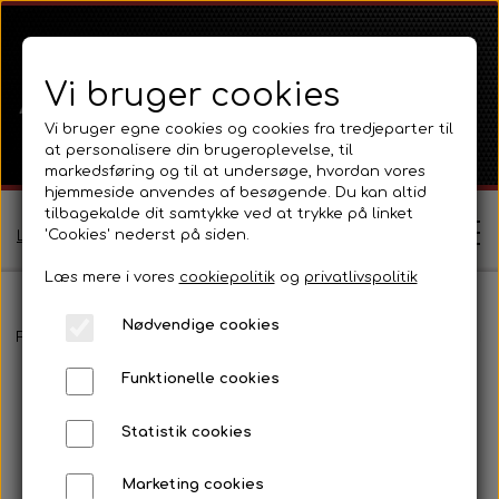
Vi bruger cookies
Vi bruger egne cookies og cookies fra tredjeparter til
at personalisere din brugeroplevelse, til
markedsføring og til at undersøge, hvordan vores
hjemmeside anvendes af besøgende. Du kan altid
tilbagekalde dit samtykke ved at trykke på linket
'Cookies' nederst på siden.
Log ind / Opret profil
Læs mere i vores
cookiepolitik
og
privatlivspolitik
Nødvendige cookies
Shop
Forside
Ferguson
Ferguson TE20 Serie
Motor 80 - 85mm Ben
Funktionelle cookies
Ferguson
Om
Statistik cookies
Ferguson TE20 Serie
Massey Ferguson
Kontakt
Marketing cookies