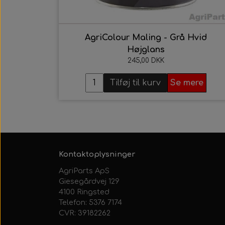
AgriColour Maling - Grå Hvid
Højglans
245,00 DKK
Tilføj til kurv
Se mere
Kontaktoplysninger
AgriParts ApS
Giesegårdvej 129
4100 Ringsted
Telefon: 5376 7174
CVR: 39182262