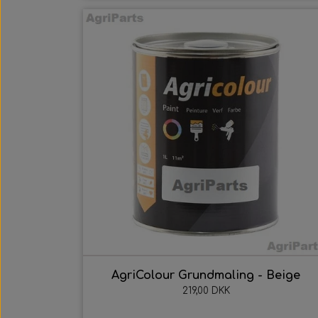
Traktordæk
U
Fordæk
K
Bagdæk
O
Landbrugsdæk
P
AgriColour Grundmaling - Beige
219,00 DKK
Slanger
S
Slange Reparation
S