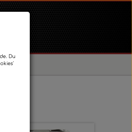
de. Du
okies'
/ Super Dexta
 Power Major / Super Major