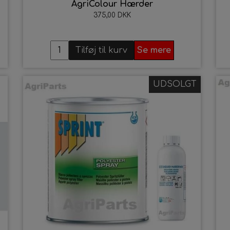
AgriColour Hærder
375,00 DKK
Tilføj til kurv
Se mere
UDSOLGT