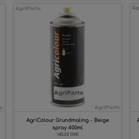
14. AgriColour - Ford 100 Serien
16. AgriColour - Volvo BM
17. AgriColour - David Brown Selectam
18. AgriColour - David Brown Implemat
19. AgriColour - Deutz Serien
20. AgriColour - Bukh Serien
21. AgriColour - IH / Case Serien
22. AgriColour - Kverneland
niversaldele
undebestillinger
lie
ære
AgriColour Grundmaling - Beige
spray 400ml
ikringer
145,00 DKK
æder