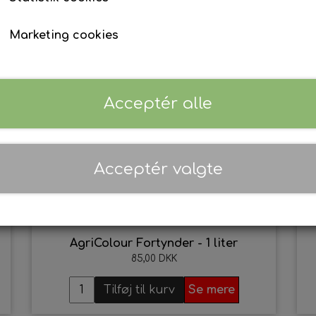
David Brown
Maling - Diverse traktormodeller
Marketing cookies
4
Implematic
01. AgriColour - Feguson TE20 Serien
Selectamatic
02. AgriColour - Ferguson FE35 Serie
03. AgriColour - Massey Ferguson 35
Acceptér alle
04. AgriColour - Massey Ferguson 65
05. AgriColour - Massey Ferguson 100
06. AgriColour - Massey Ferguson 200
Acceptér valgte
07. AgriColour - Massey Ferguson 300
08. AgriColour Massey Ferguson 500 
09. AgriColour - Massey Ferguson 600
AgriColour Fortynder - 1 liter
10. AgriColour - Massey Ferguson Indu
85,00 DKK
11. AgriColour - Fordson Dexta og Sup
Tilføj til kurv
Se mere
12. AgriColour - Fordson Major Serien
13. AgriColour - Ford 1000 Serien