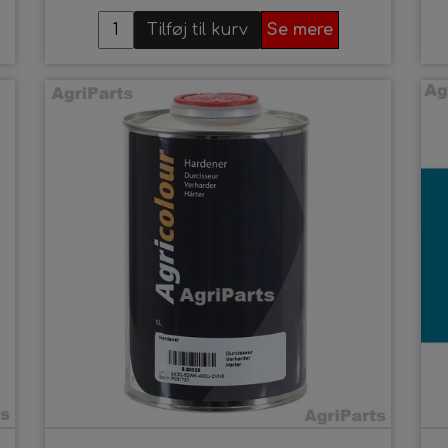
Tilføj til kurv
Se mere
ærkstedshåndbøger
olte, møtrikker og skiver
ldele
rostpropper
opstænger - Trækbomme - Topstangsbolte
emi
pændebånd
ærksted
utlet
obber og Fiberskiver i tommemål