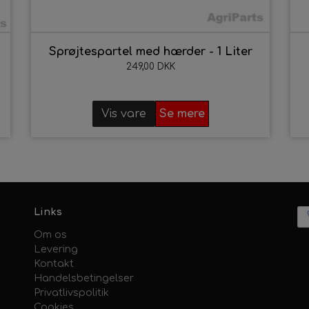
Sprøjtespartel med hærder - 1 Liter
249,00 DKK
Vis vare
Se mere
Links
Om os
Levering
Kontakt
Handelsbetingelser
Privatlivspolitik
Cookies