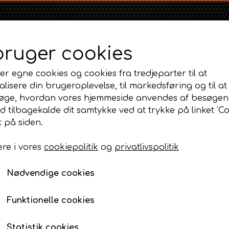
bruger cookies
er egne cookies og cookies fra tredjeparter til at
lisere din brugeroplevelse, til markedsføring og til at
øge, hvordan vores hjemmeside anvendes af besøgen
id tilbagekalde dit samtykke ved at trykke på linket 'Co
Shop
Om
Kontakt
 på siden.
re i vores
cookiepolitik
og
privatlivspolitik
Massey Ferguson
Ford
Fordson
 - 6810
MF 35
Maling og tilbehør
Ford 1000 Serien
Fordson Dexta 
Nødvendige cookies
MF 65
Ford 100 Serien
Fordson Major /
MF 135
Ford 10 Serien
Funktionelle cookies
MF 165 - 188
500 Serien
Statistik cookies