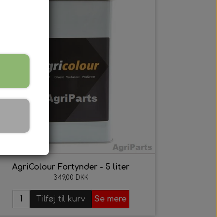
 Serien
 serien
 Serien
Serien
 Serien
AgriColour Fortynder - 5 liter
stri Gul
349,00 DKK
er Dexta Serien
Tilføj til kurv
Se mere