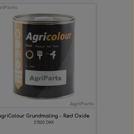
atic
ic
AgriColour Grundmaling - Rød Oxide
219,00 DKK