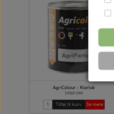
International B Serien
IH B250, B275, B414, B43
AgriColour - Klarlak
249,00 DKK
Tilføj til kurv
Se mere