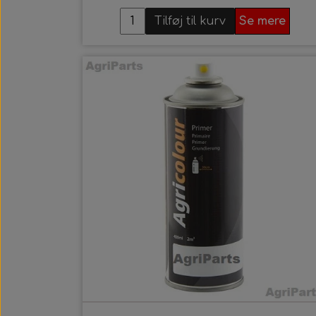
Tilføj til kurv
Se mere
V
B
E
F
T
K
S
V
O
K