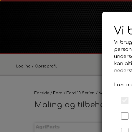
Vi 
Vi brug
persona
unders
kan alt
Log ind / Opret profil
nederst
Læs me
Ferguson
Forside
Ford
Ford 10 Serien
Ferguson TE20 Serie
6410 - 6610 - 6710
Ferguson FE35 Serie
Maling og tilbehør