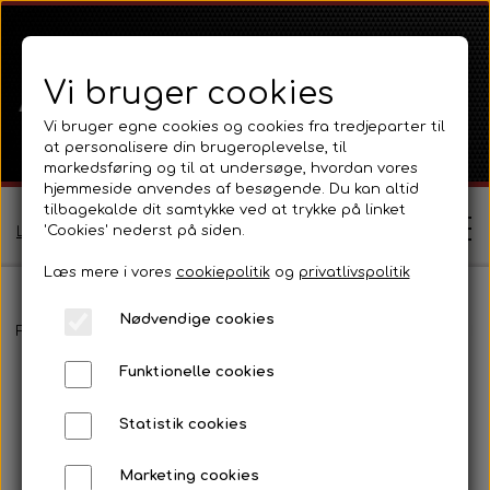
Vi bruger cookies
Vi bruger egne cookies og cookies fra tredjeparter til
at personalisere din brugeroplevelse, til
markedsføring og til at undersøge, hvordan vores
hjemmeside anvendes af besøgende. Du kan altid
tilbagekalde dit samtykke ved at trykke på linket
'Cookies' nederst på siden.
Log ind / Opret profil
Læs mere i vores
cookiepolitik
og
privatlivspolitik
Nødvendige cookies
Shop
Forside
Ferguson
Ferguson TE20 Serie
Motor 80 - 85mm Ben
Funktionelle cookies
Ferguson
Om
Statistik cookies
Ferguson TE20 Serie
Massey Ferguson
Kontakt
Marketing cookies