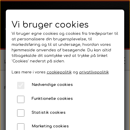
Vi bruger cookies
Vi bruger egne cookies og cookies fra tredjeparter til
at personalisere din brugeroplevelse, til
markedsføring og til at undersøge, hvordan vores
hjemmeside anvendes af besøgende. Du kan altid
tilbagekalde dit samtykke ved at trykke på linket
'Cookies' nederst på siden.
Log ind / Opret profil
Læs mere i vores
cookiepolitik
og
privatlivspolitik
Nødvendige cookies
Shop
Forside
Ferguson
Ferguson FE35 Serie
Motor 4Cyl. C23 Dies
Funktionelle cookies
Ferguson
Om
Statistik cookies
Ferguson TE20 Serie
Massey Ferguson
Kontakt
Marketing cookies