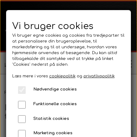
Vi bruger cookies
Vi bruger egne cookies og cookies fra tredjeparter til
at personalisere din brugeroplevelse, til
markedsføring og til at undersøge, hvordan vores
hjemmeside anvendes af besøgende. Du kan altid
tilbagekalde dit samtykke ved at trykke på linket
'Cookies' nederst på siden.
Log ind / Opret profil
Læs mere i vores
cookiepolitik
og
privatlivspolitik
Nødvendige cookies
Shop
Forside
Massey Ferguson
MF 135
Motordele 87 mm Benzin o
Funktionelle cookies
Motordele 87 mm Benzin og
Ferguson
Om
tilbehør
Statistik cookies
Ferguson TE20 Serie
Massey Ferguson
Kontakt
Marketing cookies
Side 1 / 2
Forrige side
Næste side