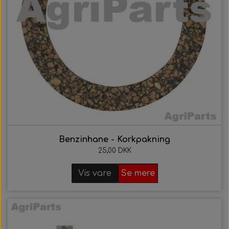
21. AgriColour - IH / Case Serien
22. AgriColour - Kverneland
Benzinhane - Korkpakning
25,00 DKK
Vis vare
Se mere