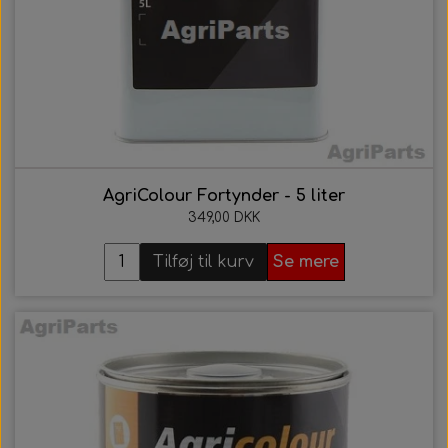
21. AgriColour - IH / Case Serien
22. AgriColour - Kverneland
AgriColour Fortynder - 5 liter
349,00 DKK
Tilføj til kurv
Se mere