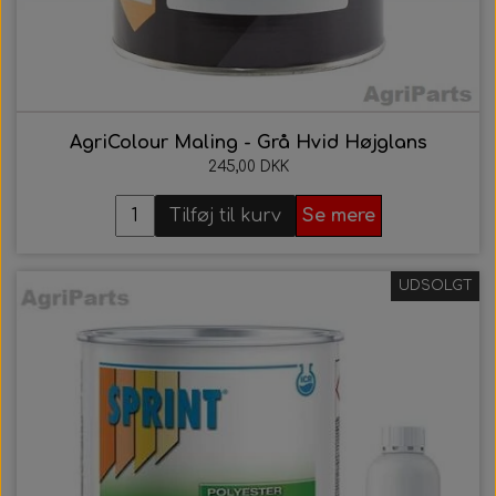
AgriColour Maling - Grå Hvid Højglans
245,00 DKK
Tilføj til kurv
Se mere
UDSOLGT