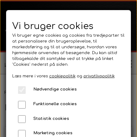
Vi bruger cookies
Vi bruger egne cookies og cookies fra tredjeparter til
at personalisere din brugeroplevelse, til
markedsføring og til at undersøge, hvordan vores
hjemmeside anvendes af besøgende. Du kan altid
tilbagekalde dit samtykke ved at trykke på linket
'Cookies' nederst på siden.
Log ind / Opret profil
Læs mere i vores
cookiepolitik
og
privatlivspolitik
Nødvendige cookies
Shop
Forside
Ford
Ford 1000 Serien
Ford 4000
Maling og tilbeh
Funktionelle cookies
Maling og tilbehør
Ferguson
Om
Statistik cookies
Ferguson TE20 Serie
Massey Ferguson
Kontakt
Marketing cookies