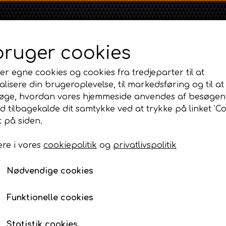
bruger cookies
er egne cookies og cookies fra tredjeparter til at
lisere din brugeroplevelse, til markedsføring og til at
øge, hvordan vores hjemmeside anvendes af besøgen
id tilbagekalde dit samtykke ved at trykke på linket 'Co
Shop
Om
Kontakt
 på siden.
re i vores
cookiepolitik
og
privatlivspolitik
Massey Ferguson
Ford
Fordson
r 80 - 85mm Benzin og tilbehør
MF 35
Ford 1000 Serien
Knastaksel - takthjul Standard b
Fordson Dexta 
Nødvendige cookies
MF 65
Ford 100 Serien
Fordson Major /
Knastaksel - takthjul 
MF 135
Ford 10 Serien
Funktionelle cookies
569,00 DKK
MF 165 - 188
Varenummer: AP3.26212 / AP2.42418
500 Serien
Statistik cookies