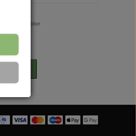
r
ard benzin motor
otor.
rdag
 Serien
il kurv
 serien
 Serien
Serien
 Serien
stri Gul
er Dexta Serien