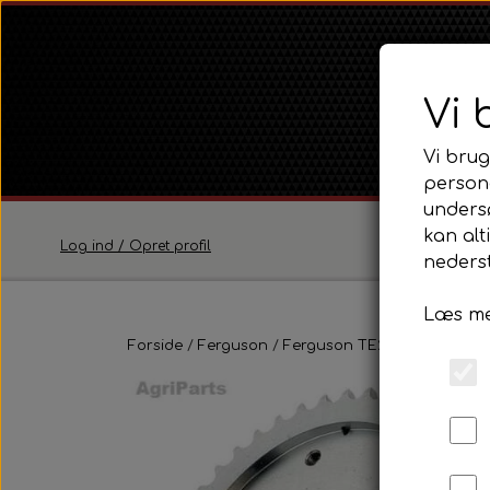
Vi 
Vi brug
persona
unders
kan alt
Log ind / Opret profil
nederst
Læs me
Ferguson
Forside
Ferguson
Ferguson TE20 Serie
Ferguson TE20 Serie
Moto
Ferguson FE35 Serie