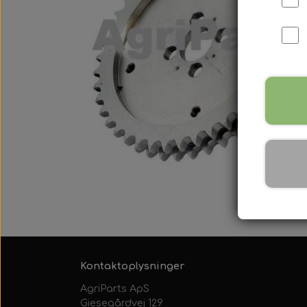
International B Serien
IH B250, B275, B414, B43
Kontaktoplysninger
AgriParts ApS
Giesegårdvej 129