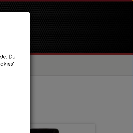
de. Du
okies'
/ Super Dexta
 Power Major / Super Major