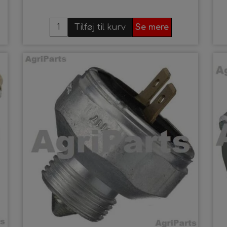
ærkstedshåndbøger
Tilføj til kurv
Se mere
olte, møtrikker og skiver
ldele
rostpropper
opstænger - Trækbomme - Topstangsbolte
emi
pændebånd
ærksted
utlet
obber og Fiberskiver i tommemål