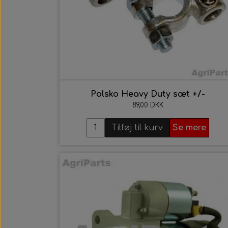
Polsko Heavy Duty sæt +/-
89,00 DKK
Tilføj til kurv
Se mere