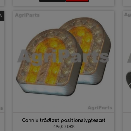
14. AgriColour - Ford 100 Serien
%
16. AgriColour - Volvo BM
17. AgriColour - David Brown Selectam
18. AgriColour - David Brown Implemat
19. AgriColour - Deutz Serien
20. AgriColour - Bukh Serien
21. AgriColour - IH / Case Serien
22. AgriColour - Kverneland
niversaldele
undebestillinger
lie
ære
Connix trådløst positionslygtesæt
ikringer
498,00 DKK
æder