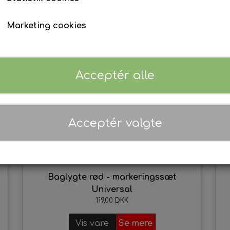
David Brown
Maling - Diverse traktormodeller
Marketing cookies
4
Implematic
01. AgriColour - Feguson TE20 Serien
Selectamatic
02. AgriColour - Ferguson FE35 Serie
03. AgriColour - Massey Ferguson 35
Acceptér alle
04. AgriColour - Massey Ferguson 65
05. AgriColour - Massey Ferguson 100
06. AgriColour - Massey Ferguson 200
Acceptér valgte
07. AgriColour - Massey Ferguson 300
08. AgriColour Massey Ferguson 500 
09. AgriColour - Massey Ferguson 600
Baglygte rød - markeringssæt
10. AgriColour - Massey Ferguson Indu
Universal
11. AgriColour - Fordson Dexta og Sup
119,00 DKK
12. AgriColour - Fordson Major Serien
Vis vare
Se mere
13. AgriColour - Ford 1000 Serien