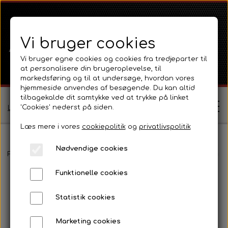
Vi bruger cookies
Vi bruger egne cookies og cookies fra tredjeparter til
at personalisere din brugeroplevelse, til
markedsføring og til at undersøge, hvordan vores
hjemmeside anvendes af besøgende. Du kan altid
tilbagekalde dit samtykke ved at trykke på linket
'Cookies' nederst på siden.
Log ind / Opret profil
Læs mere i vores
cookiepolitik
og
privatlivspolitik
Nødvendige cookies
Shop
Forside
Massey Ferguson
MF 165 - 188
Eldele, instrumenter 
Funktionelle cookies
Ferguson
Om
Statistik cookies
Ferguson TE20 Serie
Massey Ferguson
Kontakt
Marketing cookies