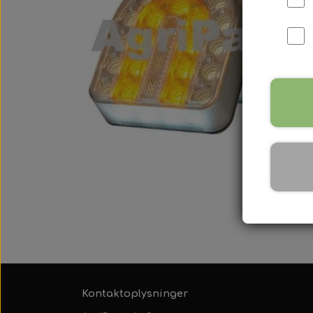
International B Serien
IH B250, B275, B414, B43
Kontaktoplysninger