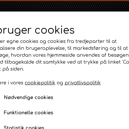
bruger cookies
er egne cookies og cookies fra tredjeparter til at
lisere din brugeroplevelse, til markedsføring og til at
øge, hvordan vores hjemmeside anvendes af besøgen
id tilbagekalde dit samtykke ved at trykke på linket 'Co
Shop
Om
Kontakt
 på siden.
re i vores
cookiepolitik
og
privatlivspolitik
Massey Ferguson
Ford
Fordson
e, instrumenter og tilbehør
MF 35
Ford 1000 Serien
Connix trådløst positionslygtesæt
Fordson Dexta 
Nødvendige cookies
MF 65
Ford 100 Serien
Fordson Major /
Connix trådløst posit
MF 135
Ford 10 Serien
Funktionelle cookies
498,00 DKK
MF 165 - 188
Varenummer: AP2.153399 / AP2.153400
500 Serien
Statistik cookies