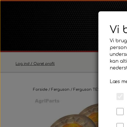
Vi 
Vi brug
persona
unders
kan alt
Log ind / Opret profil
nederst
Læs me
Ferguson
Forside
Ferguson
Ferguson TE20 Serie
Ferguson TE20 Serie
Eldel
Ferguson FE35 Serie