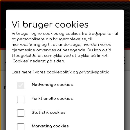
Vi bruger cookies
Vi bruger egne cookies og cookies fra tredjeparter til
at personalisere din brugeroplevelse, til
markedsføring og til at undersøge, hvordan vores
hjemmeside anvendes af besøgende. Du kan altid
tilbagekalde dit samtykke ved at trykke på linket
'Cookies' nederst på siden.
Log ind / Opret profil
Læs mere i vores
cookiepolitik
og
privatlivspolitik
Nødvendige cookies
Shop
Forside
Ferguson
Ferguson TE20 Serie
Fortøj og styretøj
R
Funktionelle cookies
Ferguson
Om
Statistik cookies
Ferguson TE20 Serie
Massey Ferguson
Kontakt
Marketing cookies