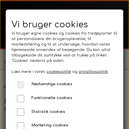
Vi bruger cookies
Vi bruger egne cookies og cookies fra tredjeparter til
at personalisere din brugeroplevelse, til
markedsføring og til at undersøge, hvordan vores
hjemmeside anvendes af besøgende. Du kan altid
tilbagekalde dit samtykke ved at trykke på linket
'Cookies' nederst på siden.
Log ind / Opret profil
Læs mere i vores
cookiepolitik
og
privatlivspolitik
Nødvendige cookies
Shop
Forside
Emblemer, kromdele og transfers
Funktionelle cookies
Emblemer, kromdele og
Ferguson
Om
transfers
Statistik cookies
Ferguson TE20 Serie
Massey Ferguson
Kontakt
Marketing cookies