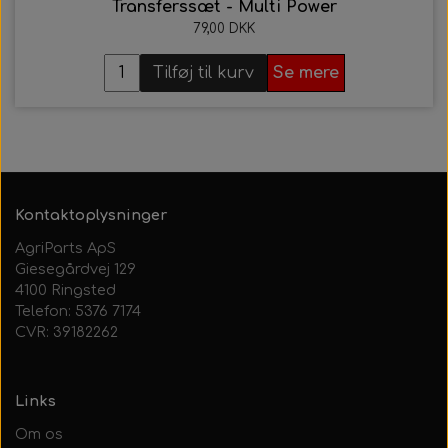
Transferssæt - Multi Power
79,00 DKK
Tilføj til kurv
Se mere
Kontaktoplysninger
AgriParts ApS
Giesegårdvej 129
4100 Ringsted
Telefon: 5376 7174
CVR: 39182262
Links
Om os