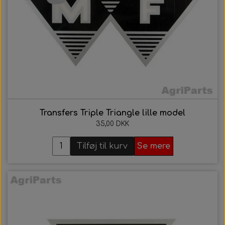
21. AgriColour - IH / Case Serien
22. AgriColour - Kverneland
Transfers Triple Triangle lille model
35,00 DKK
Tilføj til kurv
Se mere