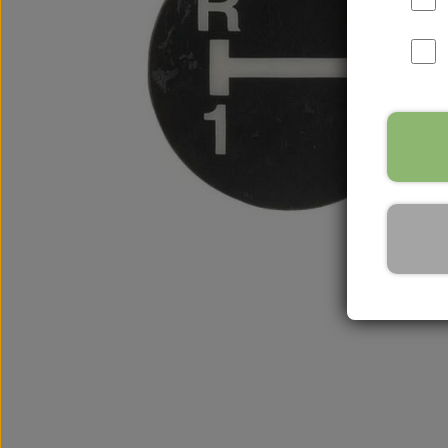
International B Serien
IH B250, B275, B414, B43