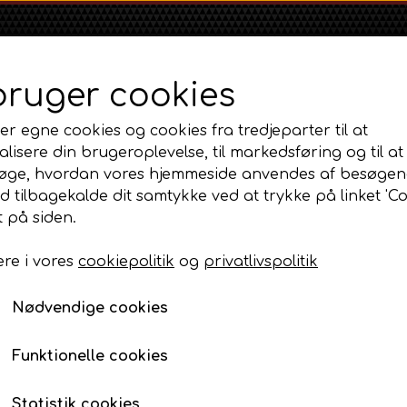
bruger cookies
er egne cookies og cookies fra tredjeparter til at
lisere din brugeroplevelse, til markedsføring og til at
øge, hvordan vores hjemmeside anvendes af besøgen
id tilbagekalde dit samtykke ved at trykke på linket 'Co
Shop
Om
Kontakt
 på siden.
re i vores
cookiepolitik
og
privatlivspolitik
Massey Ferguson
Ford
Fordson
n, lift og PTO
MF 35
Gearskiftesymbol - R-1-2-3
Ford 1000 Serien
Fordson Dexta 
Nødvendige cookies
MF 65
Ford 100 Serien
Fordson Major /
Gearskiftesymbol - R-1-
MF 135
Ford 10 Serien
Funktionelle cookies
25,00 DKK
MF 165 - 188
Varenummer: AP2.41969 / AP.22976
500 Serien
Statistik cookies