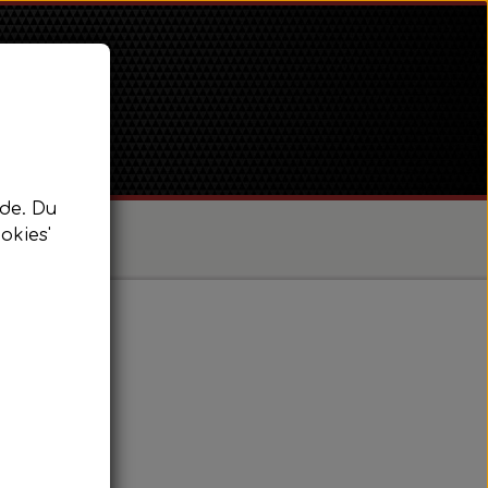
de. Du
okies'
/ Super Dexta
 Power Major / Super Major
2-3