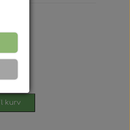
 Serien
 serien
 Serien
Serien
rdag
 Serien
il kurv
stri Gul
er Dexta Serien