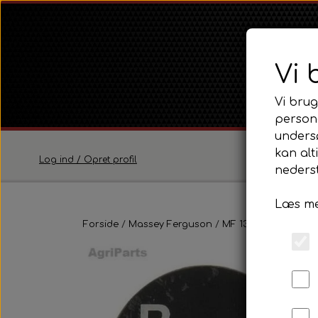
Vi 
Vi brug
persona
unders
kan alt
Log ind / Opret profil
nederst
Læs me
Ferguson
Forside
Massey Ferguson
Ferguson TE20 Serie
MF 135
Transmissio
Ferguson FE35 Serie