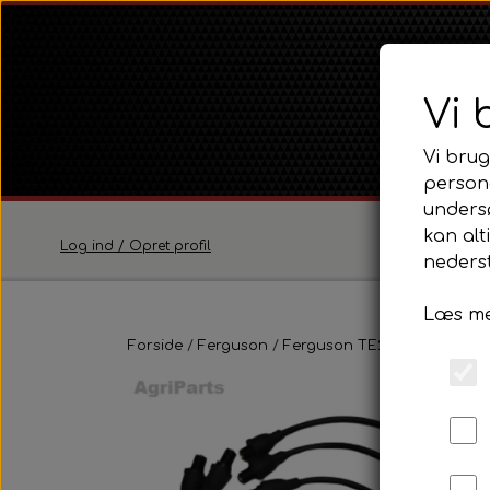
Vi 
Vi brug
persona
unders
kan alt
Log ind / Opret profil
nederst
Læs me
Ferguson
Forside
Ferguson
Ferguson TE20 Serie
Ferguson TE20 Serie
Eldel
Ferguson FE35 Serie