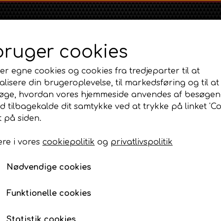
bruger cookies
er egne cookies og cookies fra tredjeparter til at
lisere din brugeroplevelse, til markedsføring og til at
øge, hvordan vores hjemmeside anvendes af besøgen
id tilbagekalde dit samtykke ved at trykke på linket 'Co
Shop
Om
Kontakt
 på siden.
re i vores
cookiepolitik
og
privatlivspolitik
Massey Ferguson
Ford
Fordson
e, instrumenter og tilbehør
MF 35
Ford 1000 Serien
Tændrørskabelsæt universal
Fordson Dexta 
Nødvendige cookies
MF 65
Ford 100 Serien
Fordson Major /
Tændrørskabelsæt uni
MF 135
Ford 10 Serien
Funktionelle cookies
165,00 DKK
MF 165 - 188
Varenummer: AP3.20356
500 Serien
Statistik cookies