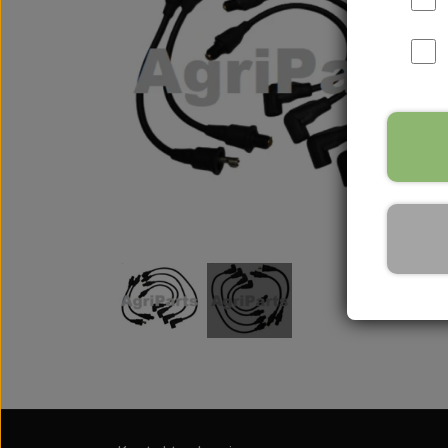
International B Serien
IH B250, B275, B414, B43