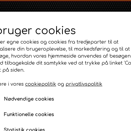
bruger cookies
er egne cookies og cookies fra tredjeparter til at
lisere din brugeroplevelse, til markedsføring og til at
øge, hvordan vores hjemmeside anvendes af besøgen
id tilbagekalde dit samtykke ved at trykke på linket 'Co
Shop
Om
Kontakt
 på siden.
re i vores
cookiepolitik
og
privatlivspolitik
Massey Ferguson
Ford
Fordson
 og styretøj.
MF 35
Styrehuspakning
Ford 1000 Serien
Fordson Dexta 
Nødvendige cookies
MF 65
Ford 100 Serien
Fordson Major /
Styrehuspakning
MF 135
Ford 10 Serien
Funktionelle cookies
39,00 DKK
MF 165 - 188
Varenummer: AP3.21484 / AP2.3719
500 Serien
Statistik cookies