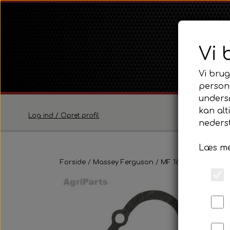
Vi 
Vi brug
persona
unders
kan alt
Log ind / Opret profil
nederst
Læs me
Ferguson
Forside
Massey Ferguson
Ferguson TE20 Serie
MF 165 - 188
Fortøj
Ferguson FE35 Serie