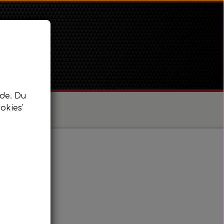
de. Du
okies'
/ Super Dexta
 Power Major / Super Major