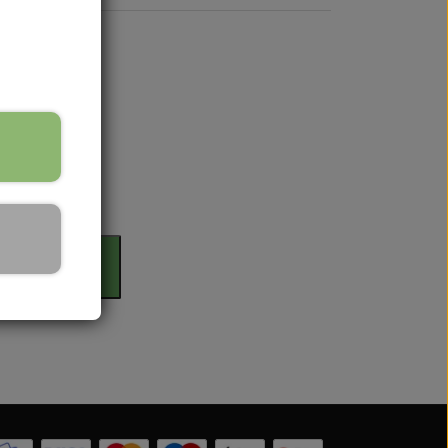
 Serien
rdag
 serien
 Serien
il kurv
Serien
 Serien
stri Gul
er Dexta Serien