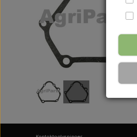
International B Serien
IH B250, B275, B414, B43
Kontaktoplysninger