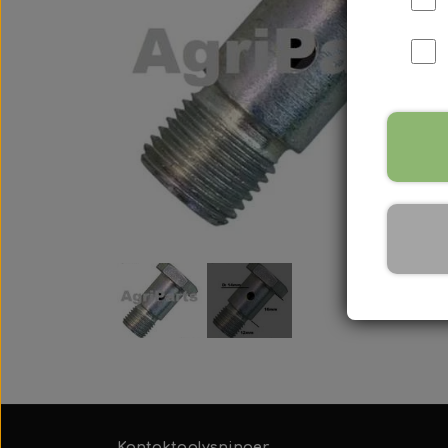
International B Serien
IH B250, B275, B414, B43
Kontaktoplysninger