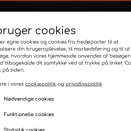
bruger cookies
er egne cookies og cookies fra tredjeparter til at
lisere din brugeroplevelse, til markedsføring og til at
øge, hvordan vores hjemmeside anvendes af besøgen
id tilbagekalde dit samtykke ved at trykke på linket 'Co
Shop
Om
Kontakt
 på siden.
re i vores
cookiepolitik
og
privatlivspolitik
Massey Ferguson
Ford
Fordson
 og styretøj.
MF 35
Servostyringsslange - Banjobolt
Ford 1000 Serien
Fordson Dexta 
Nødvendige cookies
MF 65
Ford 100 Serien
Fordson Major /
Servostyringsslange -
MF 135
Ford 10 Serien
Funktionelle cookies
45,00 DKK
MF 165 - 188
Varenummer: AP6.3314308
500 Serien
Statistik cookies