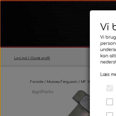
Vi 
Vi brug
persona
unders
kan alt
Log ind / Opret profil
nederst
Læs me
Ferguson
Forside
Massey Ferguson
Ferguson TE20 Serie
MF 165 - 188
Fortøj
Ferguson FE35 Serie