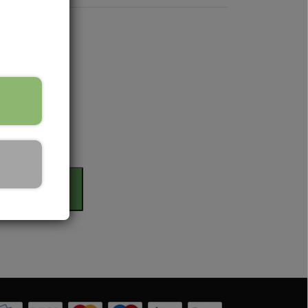
 Serien
rdag
 serien
 Serien
il kurv
Serien
 Serien
stri Gul
er Dexta Serien