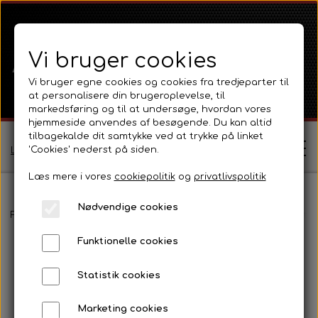
Vi bruger cookies
Vi bruger egne cookies og cookies fra tredjeparter til
at personalisere din brugeroplevelse, til
markedsføring og til at undersøge, hvordan vores
hjemmeside anvendes af besøgende. Du kan altid
tilbagekalde dit samtykke ved at trykke på linket
'Cookies' nederst på siden.
Log ind / Opret profil
Læs mere i vores
cookiepolitik
og
privatlivspolitik
Nødvendige cookies
Shop
Forside
Ferguson
Ferguson TE20 Serie
Eldele, instrumenter
Funktionelle cookies
Ferguson
Om
Statistik cookies
Ferguson TE20 Serie
Massey Ferguson
Kontakt
Marketing cookies