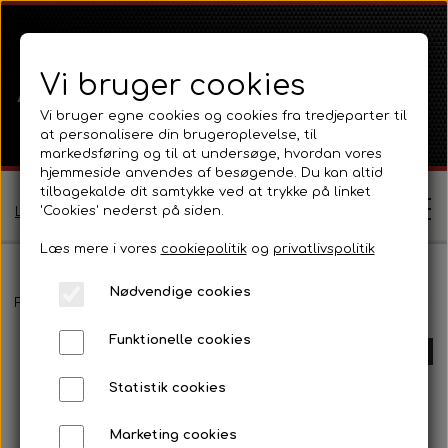
Vi bruger cookies
Vi bruger egne cookies og cookies fra tredjeparter til
at personalisere din brugeroplevelse, til
markedsføring og til at undersøge, hvordan vores
hjemmeside anvendes af besøgende. Du kan altid
tilbagekalde dit samtykke ved at trykke på linket
'Cookies' nederst på siden.
Log ind / Opret profil
Læs mere i vores
cookiepolitik
og
privatlivspolitik
Nødvendige cookies
Shop
Forside
Ford
Ford 10 Serien
5610
Transmission, lift og PTO
Funktionelle cookies
Ferguson
UDSOLGT
Om
Statistik cookies
Ferguson TE20 Serie
Massey Ferguson
Kontakt
Marketing cookies