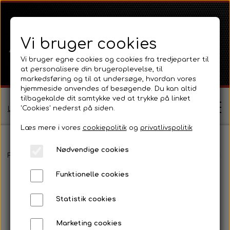
Vi bruger cookies
Vi bruger egne cookies og cookies fra tredjeparter til
at personalisere din brugeroplevelse, til
markedsføring og til at undersøge, hvordan vores
hjemmeside anvendes af besøgende. Du kan altid
tilbagekalde dit samtykke ved at trykke på linket
'Cookies' nederst på siden.
Log ind / Opret profil
Læs mere i vores
cookiepolitik
og
privatlivspolitik
Nødvendige cookies
Shop
Forside
Massey Ferguson
MF 35
Eldele, instrumenter og til
Funktionelle cookies
Ferguson
Om
Statistik cookies
Ferguson TE20 Serie
Massey Ferguson
Kontakt
Marketing cookies