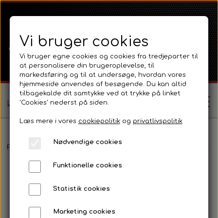
Vi bruger cookies
Vi bruger egne cookies og cookies fra tredjeparter til
at personalisere din brugeroplevelse, til
markedsføring og til at undersøge, hvordan vores
hjemmeside anvendes af besøgende. Du kan altid
tilbagekalde dit samtykke ved at trykke på linket
'Cookies' nederst på siden.
Log ind / Opret profil
Læs mere i vores
cookiepolitik
og
privatlivspolitik
Nødvendige cookies
Shop
Forside
David Brown
Selectamatic
Selectamatic 700
Frontg
Funktionelle cookies
Ferguson
Om
Statistik cookies
Ferguson TE20 Serie
Massey Ferguson
Kontakt
Marketing cookies