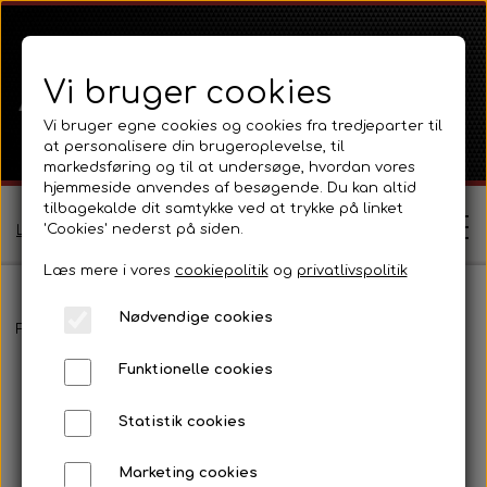
Vi bruger cookies
Vi bruger egne cookies og cookies fra tredjeparter til
at personalisere din brugeroplevelse, til
markedsføring og til at undersøge, hvordan vores
hjemmeside anvendes af besøgende. Du kan altid
tilbagekalde dit samtykke ved at trykke på linket
'Cookies' nederst på siden.
Log ind / Opret profil
Læs mere i vores
cookiepolitik
og
privatlivspolitik
Nødvendige cookies
Shop
Forside
Massey Ferguson
MF 135
Emblemer, kromdele og tr
Funktionelle cookies
Ferguson
Om
Statistik cookies
Ferguson TE20 Serie
Massey Ferguson
Kontakt
Marketing cookies