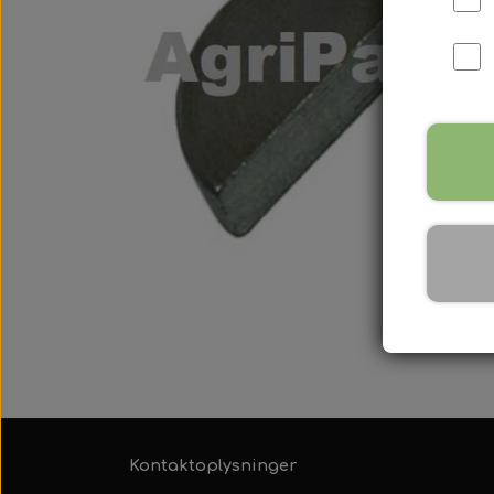
International B Serien
IH B250, B275, B414, B43
Kontaktoplysninger