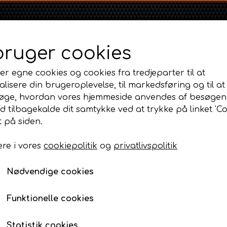
bruger cookies
er egne cookies og cookies fra tredjeparter til at
lisere din brugeroplevelse, til markedsføring og til at
øge, hvordan vores hjemmeside anvendes af besøgen
id tilbagekalde dit samtykke ved at trykke på linket 'Co
Shop
Om
Kontakt
 på siden.
re i vores
cookiepolitik
og
privatlivspolitik
Massey Ferguson
Ford
Fordson
mission, lift og PTO
MF 35
Bremsepedalaksel – Månekile
Ford 1000 Serien
Fordson Dexta 
Nødvendige cookies
MF 65
Ford 100 Serien
Fordson Major /
Bremsepedalaksel – M
GT
MF 135
Ford 10 Serien
Funktionelle cookies
24,00 DKK
MF 165 - 188
Varenummer: AP3.21488
500 Serien
Statistik cookies