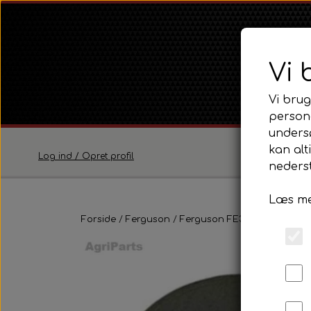
Vi 
Vi brug
persona
unders
kan alt
Log ind / Opret profil
nederst
Læs me
Ferguson
Forside
Ferguson
Ferguson FE35 Serie
Ferguson TE20 Serie
Trans
Ferguson FE35 Serie
UDSOL