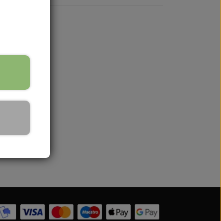
188
MF285
 Serien
re på lager
 serien
 Serien
Serien
 Serien
stri Gul
er Dexta Serien