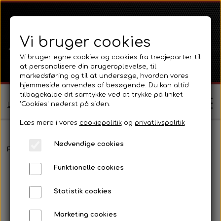
Vi bruger cookies
Vi bruger egne cookies og cookies fra tredjeparter til
at personalisere din brugeroplevelse, til
markedsføring og til at undersøge, hvordan vores
hjemmeside anvendes af besøgende. Du kan altid
tilbagekalde dit samtykke ved at trykke på linket
'Cookies' nederst på siden.
Log ind / Opret profil
Læs mere i vores
cookiepolitik
og
privatlivspolitik
Nødvendige cookies
Shop
Forside
Fordson
Fordson Dexta / Super Dexta
Transmission,
Funktionelle cookies
Ferguson
Om
Statistik cookies
Ferguson TE20 Serie
Massey Ferguson
Kontakt
Marketing cookies