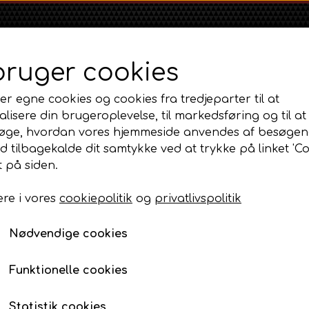
bruger cookies
er egne cookies og cookies fra tredjeparter til at
lisere din brugeroplevelse, til markedsføring og til at
øge, hvordan vores hjemmeside anvendes af besøgen
id tilbagekalde dit samtykke ved at trykke på linket 'Co
Shop
Om
Kontakt
 på siden.
re i vores
cookiepolitik
og
privatlivspolitik
Massey Ferguson
Ford
Fordson
ansmission, lift og PTO
MF 35
Pakningssæt til Liftdæksel
Ford 1000 Serien
Fordson Dexta 
Nødvendige cookies
MF 65
Ford 100 Serien
Fordson Major /
Pakningssæt til Liftdæ
MF 135
Ford 10 Serien
Funktionelle cookies
198,00 DKK
MF 165 - 188
Varenummer: AP4.275544
500 Serien
Statistik cookies