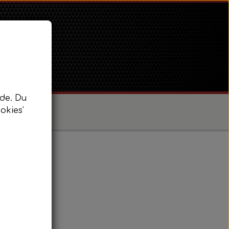
de. Du
okies'
/ Super Dexta
 Power Major / Super Major
ksel