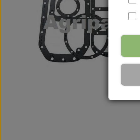
International B Serien
IH B250, B275, B414, B43