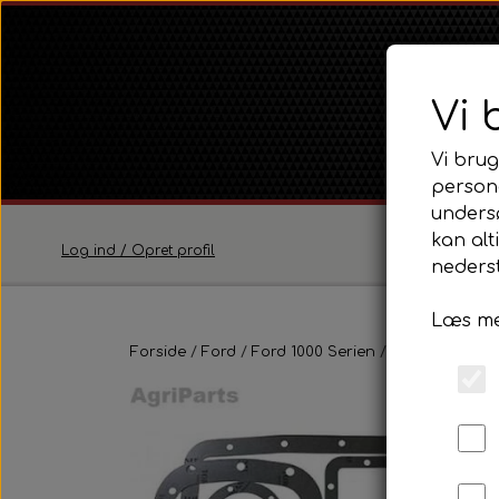
Vi 
Vi brug
persona
unders
kan alt
Log ind / Opret profil
nederst
Læs me
Ferguson
Forside
Ford
Ford 1000 Serien
Ferguson TE20 Serie
Ford 5000
Tr
Ferguson FE35 Serie