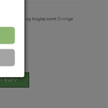
lem gearkasse og bagtøj samt O-ringe
 Serien
 serien
 Serien
rdag
Serien
 Serien
il kurv
stri Gul
er Dexta Serien