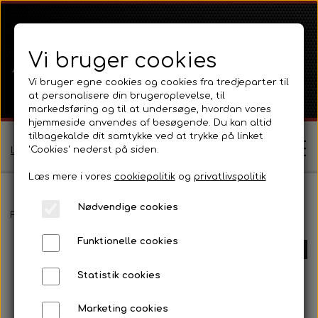
Vi bruger cookies
Vi bruger egne cookies og cookies fra tredjeparter til
at personalisere din brugeroplevelse, til
markedsføring og til at undersøge, hvordan vores
hjemmeside anvendes af besøgende. Du kan altid
tilbagekalde dit samtykke ved at trykke på linket
'Cookies' nederst på siden.
Log ind / Opret profil
Læs mere i vores
cookiepolitik
og
privatlivspolitik
Nødvendige cookies
Shop
Forside
Massey Ferguson
MF 165 - 188
Pladedele og fælge.
Funktionelle cookies
Ferguson
UDSOLGT
Om
Statistik cookies
Ferguson TE20 Serie
Massey Ferguson
Kontakt
Marketing cookies