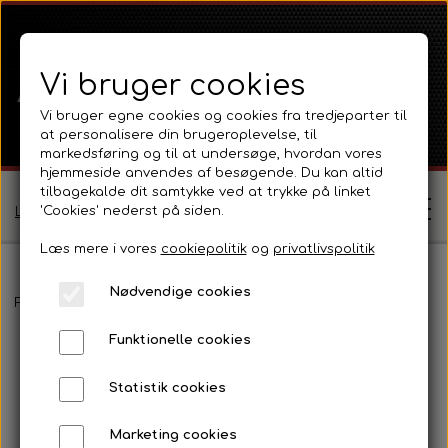
Vi bruger cookies
Vi bruger egne cookies og cookies fra tredjeparter til
at personalisere din brugeroplevelse, til
markedsføring og til at undersøge, hvordan vores
hjemmeside anvendes af besøgende. Du kan altid
tilbagekalde dit samtykke ved at trykke på linket
'Cookies' nederst på siden.
Log ind / Opret profil
Læs mere i vores
cookiepolitik
og
privatlivspolitik
Nødvendige cookies
Shop
Forside
Ford
Ford 1000 Serien
Ford 5000
Transmission, lif
Funktionelle cookies
Ferguson
Om
Statistik cookies
Ferguson TE20 Serie
Massey Ferguson
Kontakt
Marketing cookies