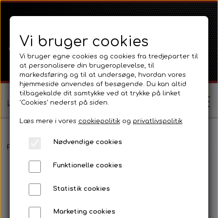
Vi bruger cookies
Vi bruger egne cookies og cookies fra tredjeparter til
at personalisere din brugeroplevelse, til
markedsføring og til at undersøge, hvordan vores
hjemmeside anvendes af besøgende. Du kan altid
tilbagekalde dit samtykke ved at trykke på linket
'Cookies' nederst på siden.
Log ind / Opret profil
Læs mere i vores
cookiepolitik
og
privatlivspolitik
Nødvendige cookies
Shop
Forside
Massey Ferguson
MF 135
Pladedele og fælge
Hjel
Funktionelle cookies
Ferguson
Om
Statistik cookies
Ferguson TE20 Serie
Massey Ferguson
Kontakt
Marketing cookies