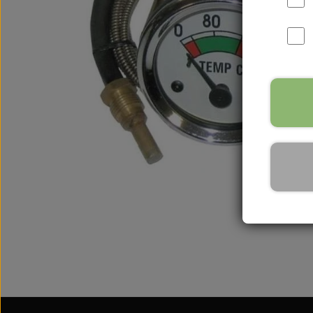
International B Serien
IH B250, B275, B414, B43