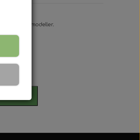
mer 172598.
 Petroleums modeller.
 Serien
 serien
rdag
 Serien
Serien
il kurv
 Serien
stri Gul
er Dexta Serien