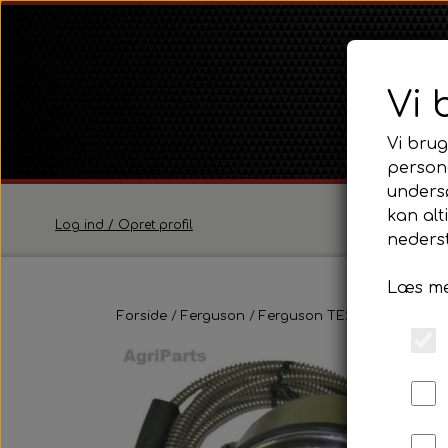
Vi 
Vi brug
persona
unders
kan alt
Log ind / Opret profil
nederst
Læs me
Ferguson
Forside
Ferguson
Ferguson TE20 Serie
Ferguson TE20 Serie
Eldel
Ferguson FE35 Serie