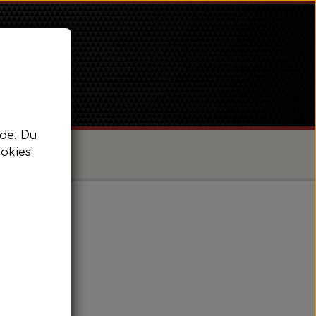
de. Du
okies'
/ Super Dexta
 Power Major / Super Major