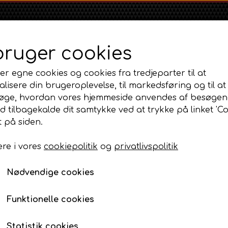
bruger cookies
er egne cookies og cookies fra tredjeparter til at
lisere din brugeroplevelse, til markedsføring og til at
øge, hvordan vores hjemmeside anvendes af besøgen
id tilbagekalde dit samtykke ved at trykke på linket 'Co
Shop
Om
Kontakt
 på siden.
re i vores
cookiepolitik
og
privatlivspolitik
Massey Ferguson
Ford
Fordson
e, instrumenter og tilbehør
MF 35
Ford 1000 Serien
Temperaturmåler
Fordson Dexta 
Nødvendige cookies
MF 65
Ford 100 Serien
Fordson Major /
Temperaturmåler
MF 135
Ford 10 Serien
Funktionelle cookies
188,00 DKK
MF 165 - 188
Varenummer: AP3.22476
500 Serien
Statistik cookies