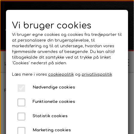
Vi bruger cookies
Vi bruger egne cookies og cookies fra tredjeparter til
at personalisere din brugeroplevelse, til
markedsføring og til at undersøge, hvordan vores
hjemmeside anvendes af besøgende. Du kan altid
tilbagekalde dit samtykke ved at trykke på linket
'Cookies' nederst på siden.
Log ind / Opret profil
Læs mere i vores
cookiepolitik
og
privatlivspolitik
Nødvendige cookies
Shop
Forside
Massey Ferguson
MF 165 - 188
Motordele 4 Cyl Diese
Funktionelle cookies
Ferguson
Om
Statistik cookies
Ferguson TE20 Serie
Massey Ferguson
Kontakt
Marketing cookies