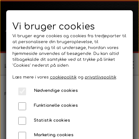
Vi bruger cookies
Vi bruger egne cookies og cookies fra tredjeparter til
at personalisere din brugeroplevelse, til
markedsføring og til at undersøge, hvordan vores
hjemmeside anvendes af besøgende. Du kan altid
tilbagekalde dit samtykke ved at trykke på linket
'Cookies' nederst på siden.
Log ind / Opret profil
Læs mere i vores
cookiepolitik
og
privatlivspolitik
Nødvendige cookies
Shop
Forside
Massey Ferguson
MF 35
Motor 3-Cyl Diesel og tilbe
Funktionelle cookies
Ferguson
Om
Statistik cookies
Ferguson TE20 Serie
Massey Ferguson
Kontakt
Marketing cookies