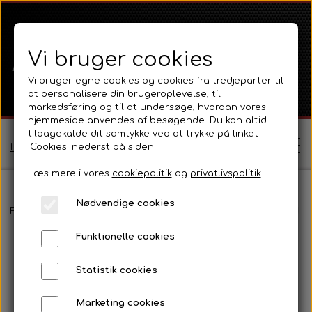
Vi bruger cookies
Vi bruger egne cookies og cookies fra tredjeparter til
at personalisere din brugeroplevelse, til
markedsføring og til at undersøge, hvordan vores
hjemmeside anvendes af besøgende. Du kan altid
tilbagekalde dit samtykke ved at trykke på linket
'Cookies' nederst på siden.
Log ind / Opret profil
Læs mere i vores
cookiepolitik
og
privatlivspolitik
Nødvendige cookies
Shop
Forside
Massey Ferguson
MF 135
Motor 3 Cyl Diesel og tilb
Funktionelle cookies
Ferguson
Om
Statistik cookies
Ferguson TE20 Serie
Massey Ferguson
Kontakt
Marketing cookies