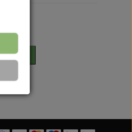
rdag
il kurv
 Serien
 serien
 Serien
Serien
 Serien
stri Gul
er Dexta Serien