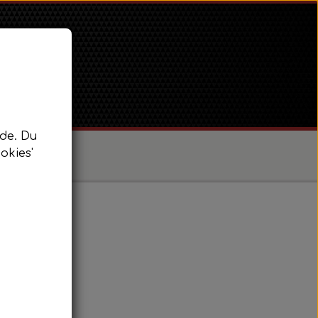
de. Du
okies'
/ Super Dexta
 Power Major / Super Major