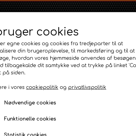
bruger cookies
er egne cookies og cookies fra tredjeparter til at
lisere din brugeroplevelse, til markedsføring og til at
øge, hvordan vores hjemmeside anvendes af besøgen
id tilbagekalde dit samtykke ved at trykke på linket 'Co
Shop
Om
Kontakt
 på siden.
re i vores
cookiepolitik
og
privatlivspolitik
Massey Ferguson
Ford
Fordson
og fælge
MF 35
Sædeforhøjer
Ford 1000 Serien
Fordson Dexta 
Nødvendige cookies
MF 65
Ford 100 Serien
Fordson Major /
Sædeforhøjer
MF 135
Ford 10 Serien
Funktionelle cookies
249,00 DKK
MF 165 - 188
Varenummer: AP6.251828
500 Serien
Statistik cookies