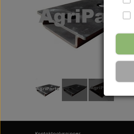
International B Serien
IH B250, B275, B414, B43
Kontaktoplysninger