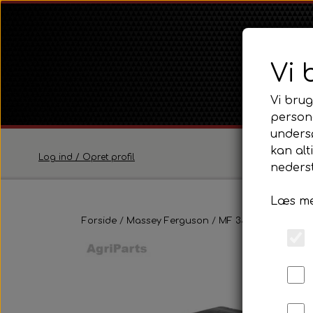
Vi 
Vi brug
persona
unders
kan alt
Log ind / Opret profil
nederst
Læs me
Ferguson
Forside
Massey Ferguson
Ferguson TE20 Serie
MF 35
Pladedele 
Ferguson FE35 Serie