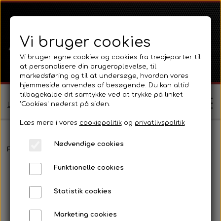
Vi bruger cookies
Vi bruger egne cookies og cookies fra tredjeparter til
at personalisere din brugeroplevelse, til
markedsføring og til at undersøge, hvordan vores
hjemmeside anvendes af besøgende. Du kan altid
tilbagekalde dit samtykke ved at trykke på linket
'Cookies' nederst på siden.
Log ind / Opret profil
Læs mere i vores
cookiepolitik
og
privatlivspolitik
Nødvendige cookies
Shop
Forside
Massey Ferguson
MF 165 - 188
Pladedele og fælge.
Funktionelle cookies
Ferguson
Om
Statistik cookies
Ferguson TE20 Serie
Massey Ferguson
Kontakt
Marketing cookies