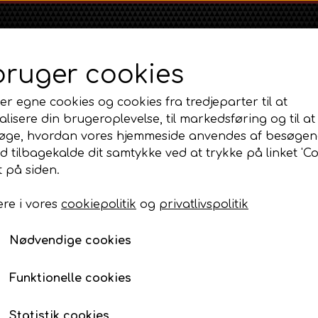
bruger cookies
er egne cookies og cookies fra tredjeparter til at
lisere din brugeroplevelse, til markedsføring og til at
øge, hvordan vores hjemmeside anvendes af besøgen
id tilbagekalde dit samtykke ved at trykke på linket 'Co
Shop
Om
Kontakt
 på siden.
re i vores
cookiepolitik
og
privatlivspolitik
Massey Ferguson
Ford
Fordson
e, instrumenter og tilbehør
MF 35
Ford 1000 Serien
Baglygtesæt Old style - 2 stk
Fordson Dexta 
Nødvendige cookies
MF 65
Ford 100 Serien
Fordson Major /
Baglygtesæt Old style -
MF 135
Ford 10 Serien
Funktionelle cookies
289,00 DKK
MF 165 - 188
Varenummer: AP6.250604
500 Serien
Statistik cookies