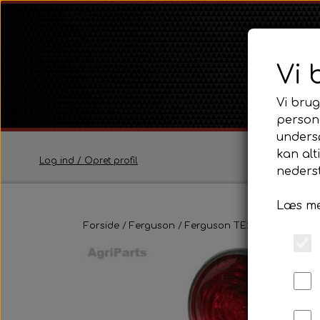
Vi 
Vi brug
persona
unders
kan alt
Log ind / Opret profil
nederst
Læs me
Ferguson
Forside
Ferguson
Ferguson TE20 Serie
Ferguson TE20 Serie
Eldel
Ferguson FE35 Serie