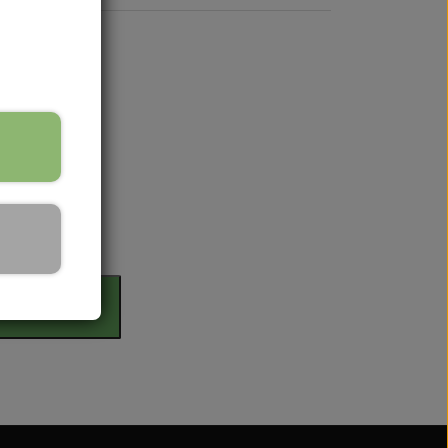
 Serien
 serien
rdag
 Serien
Serien
il kurv
 Serien
stri Gul
er Dexta Serien