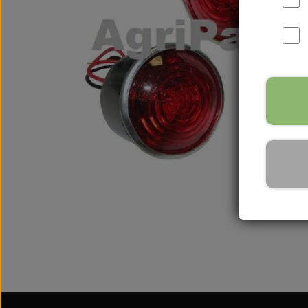
International B Serien
IH B250, B275, B414, B43