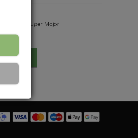
uper Dexta, Super Major
rdag
il kurv
 Serien
 serien
 Serien
Serien
 Serien
stri Gul
er Dexta Serien