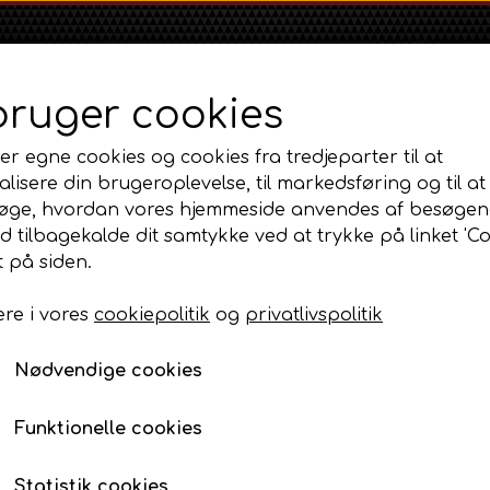
bruger cookies
er egne cookies og cookies fra tredjeparter til at
lisere din brugeroplevelse, til markedsføring og til at
øge, hvordan vores hjemmeside anvendes af besøgen
id tilbagekalde dit samtykke ved at trykke på linket 'Co
Shop
Om
Kontakt
 på siden.
re i vores
cookiepolitik
og
privatlivspolitik
Massey Ferguson
Ford
Fordson
MF 35
Pladedele og fælge
Sædepude Fordson med Broderet Logo
Ford 1000 Serien
Fordson Dexta 
Nødvendige cookies
MF 65
Ford 100 Serien
Fordson Major /
Sædepude Fordson me
MF 135
Ford 10 Serien
Funktionelle cookies
798,00 DKK
MF 165 - 188
Varenummer: AP6.229416
500 Serien
Statistik cookies