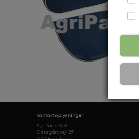
International B Serien
IH B250, B275, B414, B43
Kontaktoplysninger
AgriParts ApS
Giesegårdvej 129
4100 Ringsted