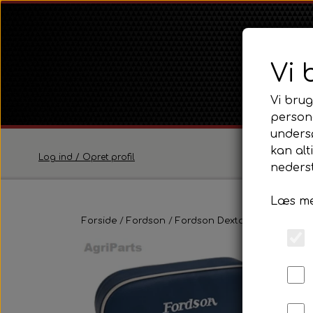
Vi 
Vi brug
persona
unders
kan alt
Log ind / Opret profil
nederst
Læs me
Ferguson
Forside
Fordson
Fordson Dexta / Super Dexta
Ferguson TE20 Serie
Ferguson FE35 Serie