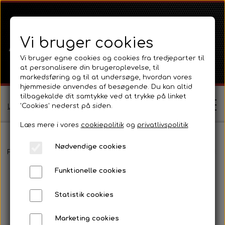
Vi bruger cookies
Vi bruger egne cookies og cookies fra tredjeparter til
at personalisere din brugeroplevelse, til
markedsføring og til at undersøge, hvordan vores
hjemmeside anvendes af besøgende. Du kan altid
tilbagekalde dit samtykke ved at trykke på linket
'Cookies' nederst på siden.
Log ind / Opret profil
Læs mere i vores
cookiepolitik
og
privatlivspolitik
Nødvendige cookies
Shop
Forside
Massey Ferguson
MF 35
Motor 3-Cyl Diesel og tilbe
Funktionelle cookies
Ferguson
Om
Statistik cookies
Ferguson TE20 Serie
Massey Ferguson
Kontakt
Marketing cookies