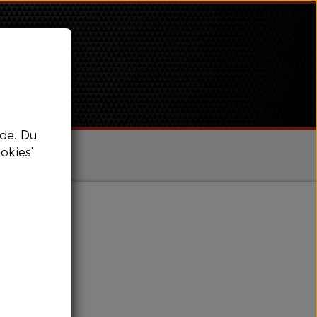
de. Du
okies'
/ Super Dexta
 Power Major / Super Major
t