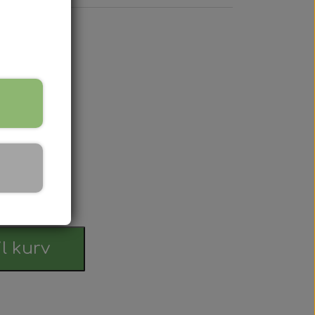
 Serien
 serien
 Serien
Serien
rdag
 Serien
il kurv
stri Gul
er Dexta Serien