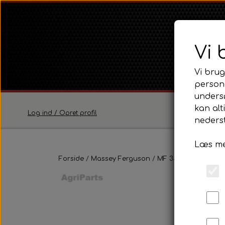
Vi 
Vi brug
persona
unders
kan alt
Log ind / Opret profil
nederst
Læs me
Ferguson
Forside
Massey Ferguson
Ferguson TE20 Serie
MF 35
Motor 3-Cyl
Ferguson FE35 Serie