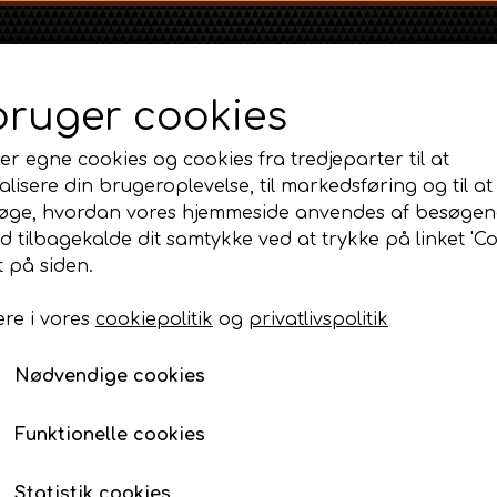
bruger cookies
er egne cookies og cookies fra tredjeparter til at
lisere din brugeroplevelse, til markedsføring og til at
øge, hvordan vores hjemmeside anvendes af besøgen
id tilbagekalde dit samtykke ved at trykke på linket 'Co
Shop
Om
Kontakt
 på siden.
re i vores
cookiepolitik
og
privatlivspolitik
Massey Ferguson
Ford
Fordson
 Diesel og tilbehør
MF 35
Oliepumpe Sugerørskit
Ford 1000 Serien
Fordson Dexta 
Nødvendige cookies
MF 65
Ford 100 Serien
Fordson Major /
Oliepumpe Sugerørski
MF 135
Ford 10 Serien
Funktionelle cookies
215,00 DKK
MF 165 - 188
Varenummer: AP3.296424
500 Serien
Statistik cookies