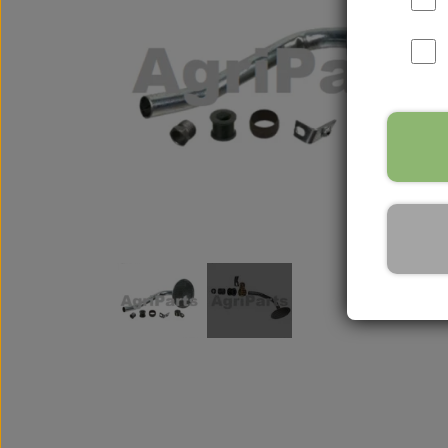
International B Serien
IH B250, B275, B414, B43