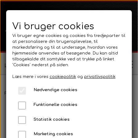
Vi bruger cookies
Vi bruger egne cookies og cookies fra tredjeparter til
at personalisere din brugeroplevelse, til
markedsføring og til at undersøge, hvordan vores
hjemmeside anvendes af besøgende. Du kan altid
tilbagekalde dit samtykke ved at trykke på linket
'Cookies' nederst på siden.
Log ind / Opret profil
Læs mere i vores
cookiepolitik
og
privatlivspolitik
Nødvendige cookies
Shop
Forside
Massey Ferguson
MF 135
Motor 3 Cyl Diesel og tilb
Funktionelle cookies
Ferguson
Om
Statistik cookies
Ferguson TE20 Serie
Massey Ferguson
Kontakt
Marketing cookies