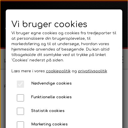
Vi bruger cookies
Vi bruger egne cookies og cookies fra tredjeparter til
at personalisere din brugeroplevelse, til
markedsføring og til at undersøge, hvordan vores
hjemmeside anvendes af besøgende. Du kan altid
tilbagekalde dit samtykke ved at trykke på linket
'Cookies' nederst på siden.
Log ind / Opret profil
Læs mere i vores
cookiepolitik
og
privatlivspolitik
Nødvendige cookies
Shop
Forside
Ford
Ford 1000 Serien
Ford 3000
Pladedele og fæl
Funktionelle cookies
Ferguson
Om
Statistik cookies
Ferguson TE20 Serie
Massey Ferguson
Kontakt
Marketing cookies