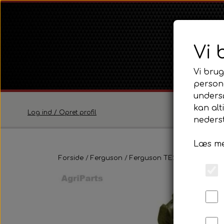
Vi 
Vi brug
persona
unders
kan alt
Log ind / Opret profil
nederst
Læs me
Ferguson
Forside
Ferguson
Ferguson TE20 Serie
Ferguson TE20 Serie
Motor
Ferguson FE35 Serie