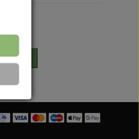
rdag
il kurv
 Serien
 serien
 Serien
Serien
 Serien
stri Gul
er Dexta Serien