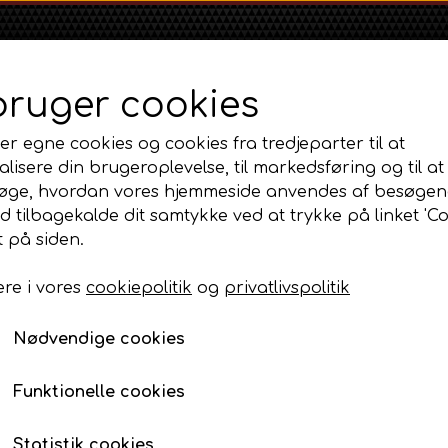
bruger cookies
er egne cookies og cookies fra tredjeparter til at
lisere din brugeroplevelse, til markedsføring og til at
øge, hvordan vores hjemmeside anvendes af besøgen
id tilbagekalde dit samtykke ved at trykke på linket 'Co
Shop
Om
Kontakt
 på siden.
re i vores
cookiepolitik
og
privatlivspolitik
Massey Ferguson
Ford
Fordson
 C20 Diesel og tilbehør
MF 35
Krumtap til C20
Ford 1000 Serien
Fordson Dexta 
Nødvendige cookies
MF 65
Ford 100 Serien
Fordson Major /
Krumtap til C20
MF 135
Ford 10 Serien
Funktionelle cookies
3.195,00 DKK
MF 165 - 188
Varenummer: AP3.8044
500 Serien
Statistik cookies