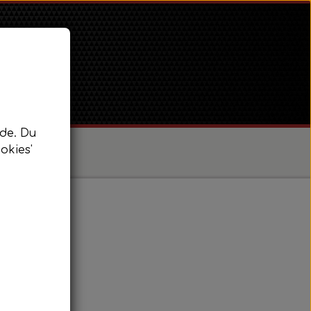
de. Du
okies'
/ Super Dexta
 Power Major / Super Major