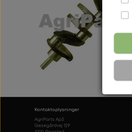
International B Serien
IH B250, B275, B414, B43
Kontaktoplysninger
AgriParts ApS
Giesegårdvej 129
4100 Ringsted