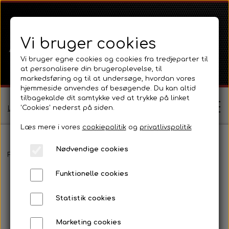
Vi bruger cookies
Vi bruger egne cookies og cookies fra tredjeparter til
at personalisere din brugeroplevelse, til
markedsføring og til at undersøge, hvordan vores
hjemmeside anvendes af besøgende. Du kan altid
tilbagekalde dit samtykke ved at trykke på linket
'Cookies' nederst på siden.
Log ind / Opret profil
Læs mere i vores
cookiepolitik
og
privatlivspolitik
Nødvendige cookies
Shop
Forside
David Brown
Selectamatic
Selectamatic 1200
Kobli
Funktionelle cookies
Ferguson
Om
Statistik cookies
Ferguson TE20 Serie
Massey Ferguson
Kontakt
Marketing cookies