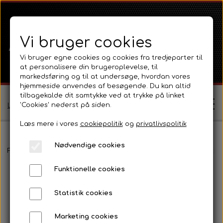
Vi bruger cookies
Vi bruger egne cookies og cookies fra tredjeparter til
at personalisere din brugeroplevelse, til
markedsføring og til at undersøge, hvordan vores
hjemmeside anvendes af besøgende. Du kan altid
tilbagekalde dit samtykke ved at trykke på linket
'Cookies' nederst på siden.
Log ind / Opret profil
Læs mere i vores
cookiepolitik
og
privatlivspolitik
Nødvendige cookies
Shop
Forside
David Brown
Selectamatic
Selectamatic 700
Fødep
Funktionelle cookies
Ferguson
Om
Statistik cookies
Ferguson TE20 Serie
Massey Ferguson
Kontakt
Marketing cookies