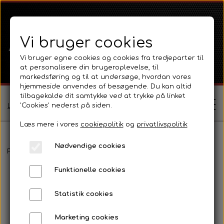
Vi bruger cookies
Vi bruger egne cookies og cookies fra tredjeparter til
at personalisere din brugeroplevelse, til
markedsføring og til at undersøge, hvordan vores
hjemmeside anvendes af besøgende. Du kan altid
tilbagekalde dit samtykke ved at trykke på linket
'Cookies' nederst på siden.
Log ind / Opret profil
Læs mere i vores
cookiepolitik
og
privatlivspolitik
Nødvendige cookies
Shop
Forside
Ferguson
Ferguson TE20 Serie
Motor C20 Diesel og
Funktionelle cookies
Ferguson
Om
Statistik cookies
Ferguson TE20 Serie
Massey Ferguson
Kontakt
Marketing cookies