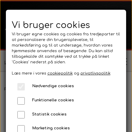
Vi bruger cookies
Vi bruger egne cookies og cookies fra tredjeparter til
at personalisere din brugeroplevelse, til
markedsføring og til at undersøge, hvordan vores
hjemmeside anvendes af besøgende. Du kan altid
tilbagekalde dit samtykke ved at trykke på linket
'Cookies' nederst på siden.
Log ind / Opret profil
Læs mere i vores
cookiepolitik
og
privatlivspolitik
Nødvendige cookies
Shop
Forside
David Brown
Selectamatic
Selectamatic 800
Tank
Funktionelle cookies
Ferguson
Om
Statistik cookies
Ferguson TE20 Serie
Massey Ferguson
Kontakt
Marketing cookies